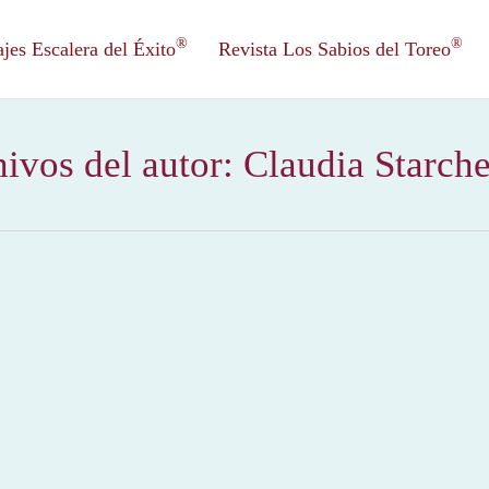
®
®
es Escalera del Éxito
Revista Los Sabios del Toreo
ivos del autor:
Claudia Starch