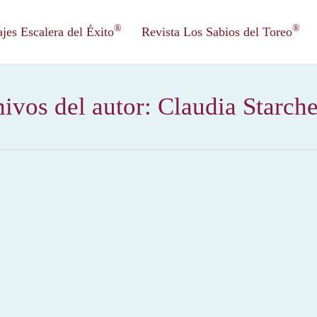
®
®
es Escalera del Éxito
Revista Los Sabios del Toreo
ivos del autor:
Claudia Starch