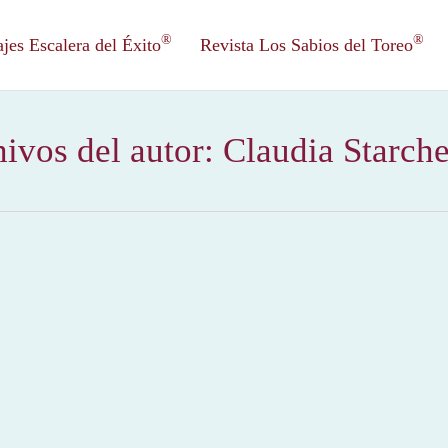
®
®
es Escalera del Éxito
Revista Los Sabios del Toreo
ivos del autor:
Claudia Starch