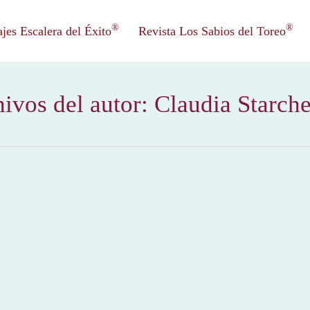
®
®
es Escalera del Éxito
Revista Los Sabios del Toreo
ivos del autor:
Claudia Starch