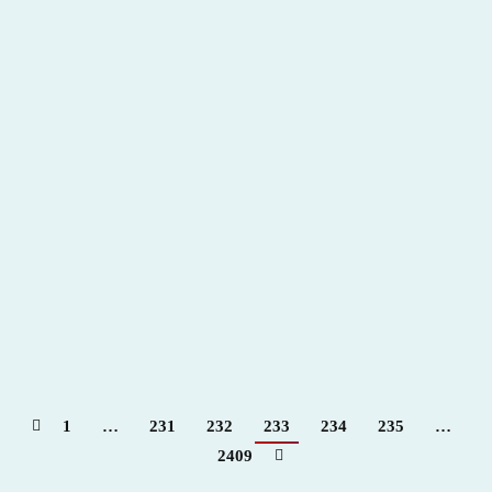
Grana y oro 21 de junio – Para + info haz clic👆
🇪🇸
Hemeroteca
Por
Claudia Starchevich
21 junio, 2024
1
…
231
232
233
234
235
…
2409