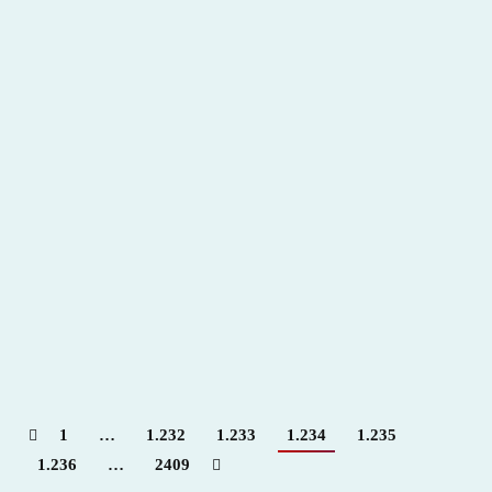
Feria de La Chinita 2015 – 50 Aniversario
2015
,
Hemeroteca
Por
Claudia Starchevich
13 octubre, 2015
Informa
desde Venezuela. Fabián Castillo
1
…
1.232
1.233
1.234
1.235
1.236
…
2409