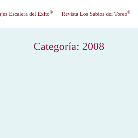
®
®
es Escalera del Éxito
Revista Los Sabios del Toreo
Categoría:
2008