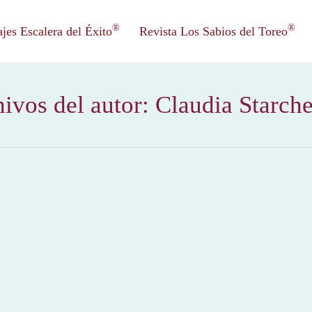
®
®
es Escalera del Éxito
Revista Los Sabios del Toreo
ivos del autor:
Claudia Starch