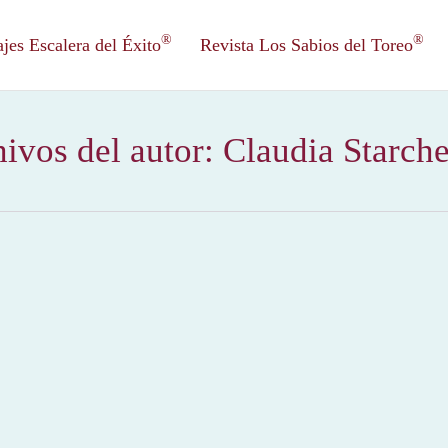
®
®
es Escalera del Éxito
Revista Los Sabios del Toreo
ivos del autor:
Claudia Starch