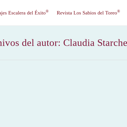
®
®
es Escalera del Éxito
Revista Los Sabios del Toreo
ivos del autor:
Claudia Starch