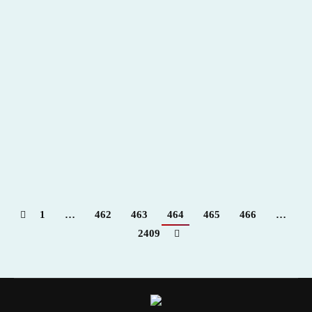
Villaseca de la Sagra – Para + info haz clic👆 🇪🇸
2022
,
Hemeroteca
Por
Claudia Starchevich
5 junio, 2022
1
…
462
463
464
465
466
…
2409