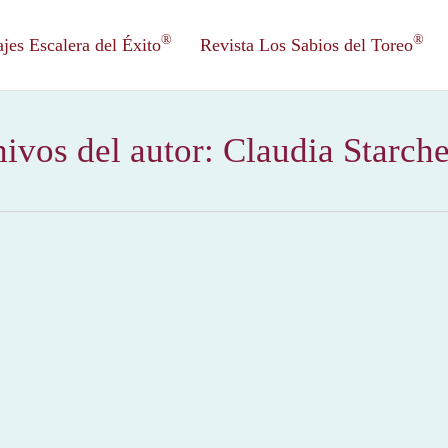
®
®
es Escalera del Éxito
Revista Los Sabios del Toreo
ivos del autor:
Claudia Starch