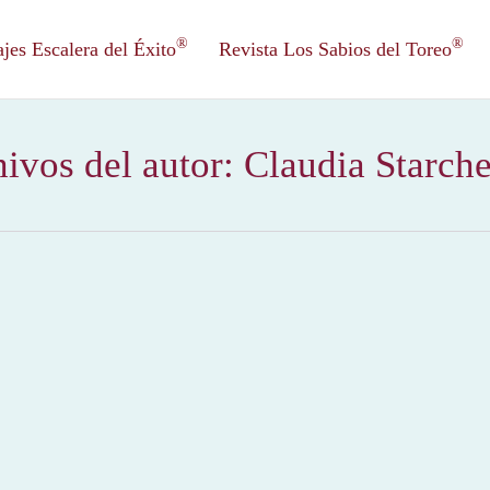
®
®
es Escalera del Éxito
Revista Los Sabios del Toreo
ivos del autor:
Claudia Starch