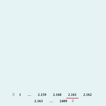
El Cid corta la temporada al no estar recuperado
de sus heridas
Hemeroteca
Por
Claudia Starchevich
2 octubre, 2009
Ramón Vila asegura que el toreo sufre una rotura fibrilar
y recomienda una recuperación sin prisas para evitar
problemas mayores
1
…
2.159
2.160
2.161
2.162
2.163
…
2409