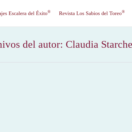
®
®
es Escalera del Éxito
Revista Los Sabios del Toreo
ivos del autor:
Claudia Starch