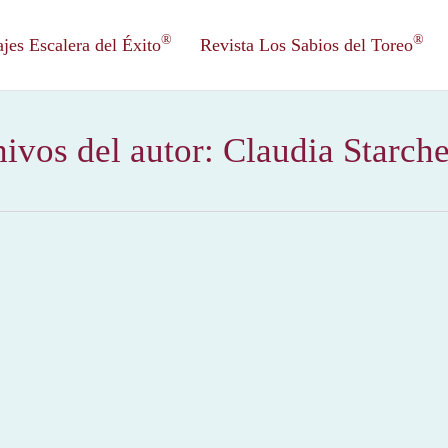
®
®
es Escalera del Éxito
Revista Los Sabios del Toreo
ivos del autor:
Claudia Starch