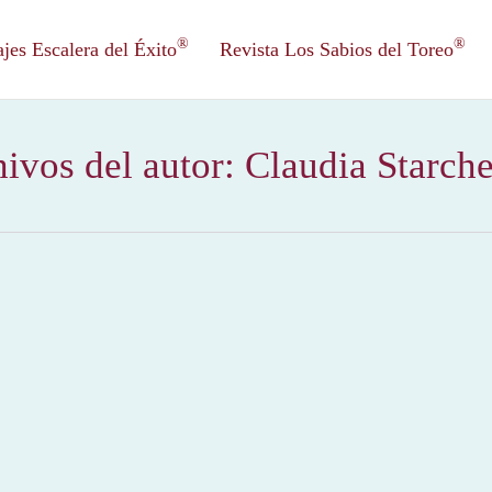
®
®
es Escalera del Éxito
Revista Los Sabios del Toreo
ivos del autor:
Claudia Starch