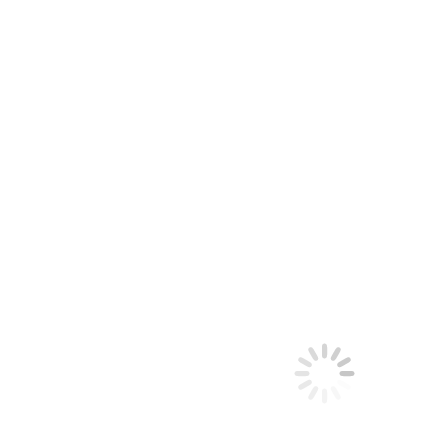
El Califa de Aragua en las Ganaderías de Salagual y Huacraruco
(Perú)
2015
,
Hemeroteca
Por
Claudia Starchevich
16 octubre, 2015
Informa
Prensa Califa de Aragua