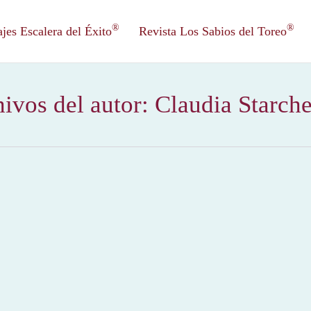
®
®
es Escalera del Éxito
Revista Los Sabios del Toreo
ivos del autor:
Claudia Starch