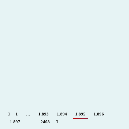
El desplante de Juan Belmonte ante un toro de
Miura
2011
,
Hemeroteca
Por
Claudia Starchevich
12 diciembre, 2011
Fuente
Taurología
1
…
1.893
1.894
1.895
1.896
1.897
…
2408