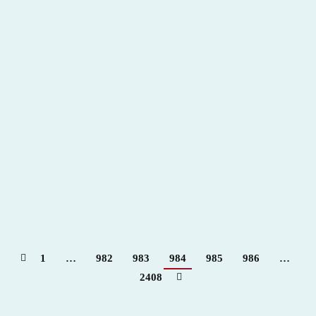
Segundo Acto VII Congreso Internacional
2018
,
Hemeroteca
Por
Claudia Starchevich
2 enero, 2018
1
…
982
983
984
985
986
…
2408