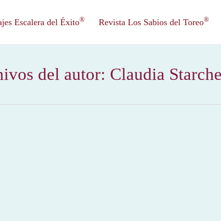
®
®
es Escalera del Éxito
Revista Los Sabios del Toreo
ivos del autor:
Claudia Starch