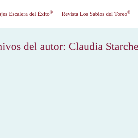
®
®
es Escalera del Éxito
Revista Los Sabios del Toreo
ivos del autor:
Claudia Starch