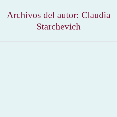
Archivos del autor:
Claudia
Starchevich
CHUPINAZO Inicio de Fiestas Pamplona 2015 –
San Fermin – Sanfermines
2015
,
Hemeroteca
Por
Claudia Starchevich
8 julio, 2015