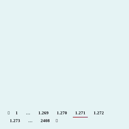
El Toro de Wall Street tiene dueño
2015
,
Hemeroteca
Por
Claudia Starchevich
6 julio, 2015
Informa
Álvaro Anglada
1
…
1.269
1.270
1.271
1.272
1.273
…
2408