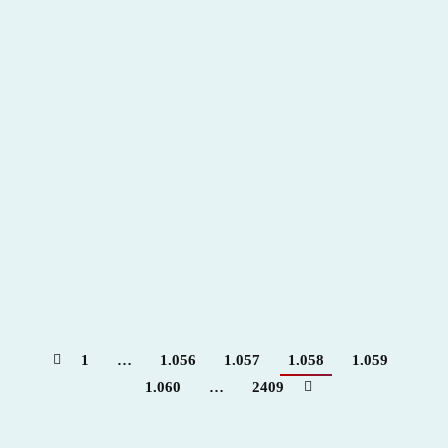
Ultimo tentadero clasificatorio del IV Alfarero de
Plata y elegidos los FINALISTAS del IV Certamen
ALFARERO DE PLATA
2017
,
Hemeroteca
Por
Claudia Starchevich
11 mayo, 2017
1
…
1.056
1.057
1.058
1.059
1.060
…
2409