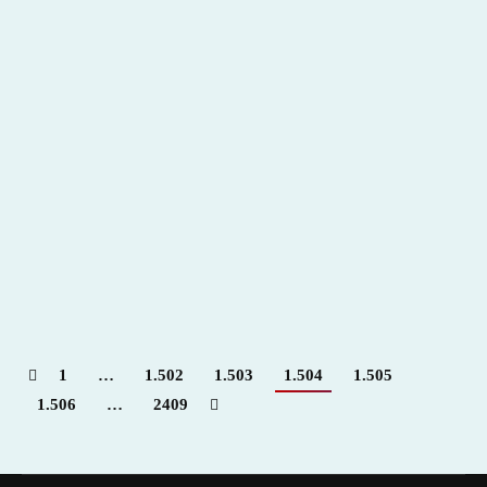
Carnaval Taurino de América 2014: la próxima
cita taurina venezolana
2014
,
Hemeroteca
Por
Claudia Starchevich
30 enero, 2014
Informa
desde Venezuela. Giovanni Cegarra. Periodista
Taurino
1
…
1.502
1.503
1.504
1.505
1.506
…
2409