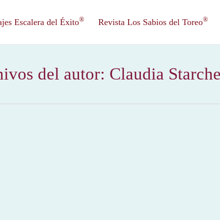
®
®
es Escalera del Éxito
Revista Los Sabios del Toreo
ivos del autor:
Claudia Starch