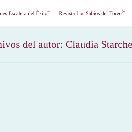
®
®
es Escalera del Éxito
Revista Los Sabios del Toreo
ivos del autor:
Claudia Starch
2012