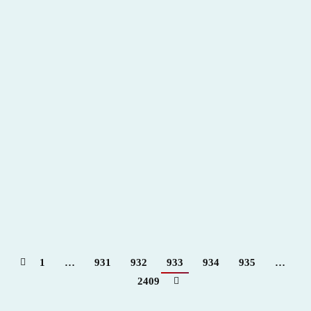
XVIII Congreso de Tauromaquia Madrid 2018
2018
,
Hemeroteca
Por
Claudia Starchevich
30 mayo, 2018
1
…
931
932
933
934
935
…
2409