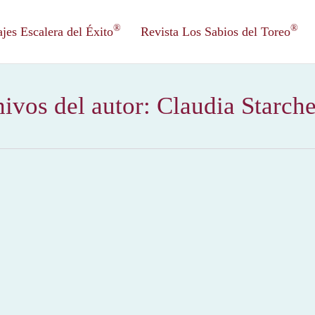
®
®
es Escalera del Éxito
Revista Los Sabios del Toreo
ivos del autor:
Claudia Starch