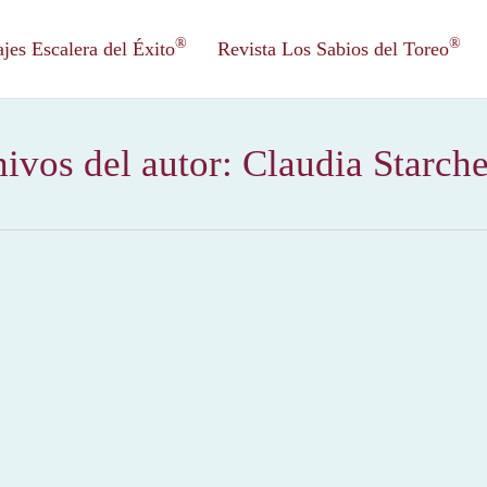
®
®
es Escalera del Éxito
Revista Los Sabios del Toreo
ivos del autor:
Claudia Starch