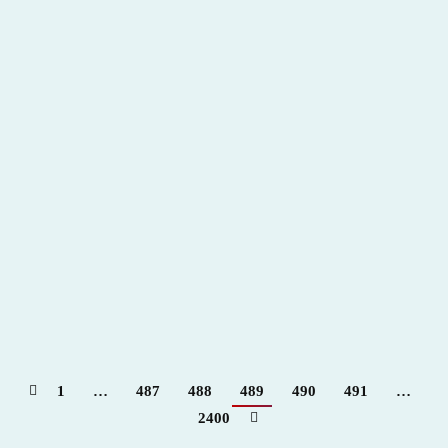
Grana y oro. Entrevista a Álvaro Burdiel – Para +
info haz clic👆 🇪🇸
2022
,
Hemeroteca
Por
Claudia Starchevich
21 marzo, 2022
1
…
487
488
489
490
491
…
2400