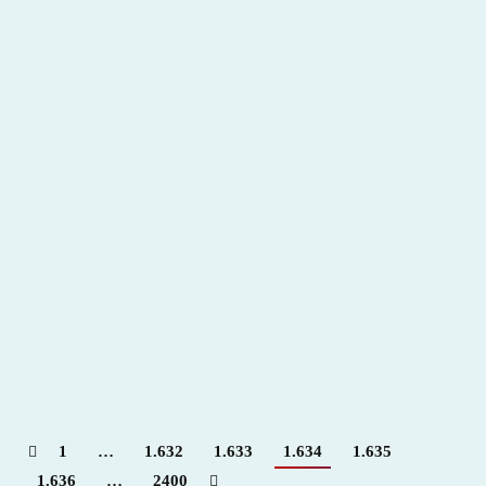
Anecdotario Taurino
2013
,
Hemeroteca
Por
Claudia Starchevich
11 abril, 2013
Todo un veterano (…)
Por
Pablo Ramos Colorado
1
…
1.632
1.633
1.634
1.635
1.636
…
2400