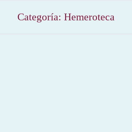
Categoría:
Hemeroteca
prueba daniel
Hemeroteca
Por
Claudia Starchevich
7 noviembre, 2009
El matador de toros Manuel Jesús El Cid ha buscado un
hueco en su proceso de rehabilitación para participar en
una interesante actividad con niños que se sienten
atraídos por la Fiesta de los Toros. El Cid aceptó la
invitación de otro importante torero sevillano, Eduardo
Dávila Miura, y acudió al curso de iniciación al…