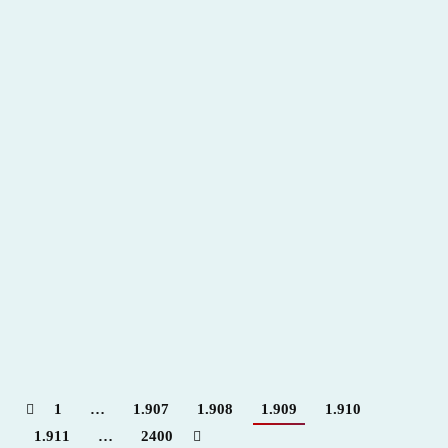
III Centenario Plaza de Toros de Béjar
(Salamanca)
2011
,
Hemeroteca
Por
Claudia Starchevich
14 noviembre, 2011
Informa
C. Starchevich
1
…
1.907
1.908
1.909
1.910
1.911
…
2400