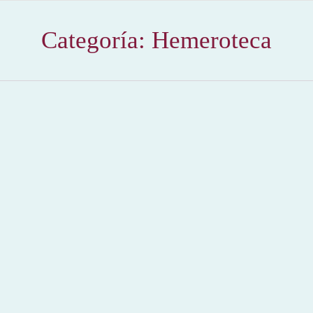
Categoría:
Hemeroteca
Tapados
2013
,
Hemeroteca
Por
Claudia Starchevich
15 octubre, 2013