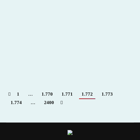
Sí a que los niños asistan a las corridas
2012
,
Hemeroteca
Por
Claudia Starchevich
7 julio, 2012
Informa
desde México. Jaime Oaxaca
1
…
1.770
1.771
1.772
1.773
1.774
…
2400