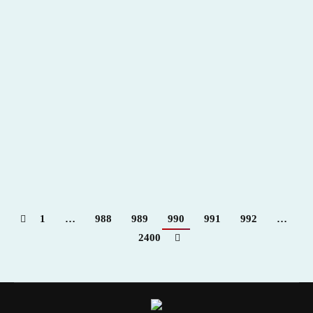
Presentación en París del documental de Enrique
Sierra (Escalera del Éxito 173), “La tauromaquia
de José Tomas. Barcelona 1994-2011
2017
,
Hemeroteca
Por
Claudia Starchevich
16 diciembre, 2017
1
…
988
989
990
991
992
…
2400