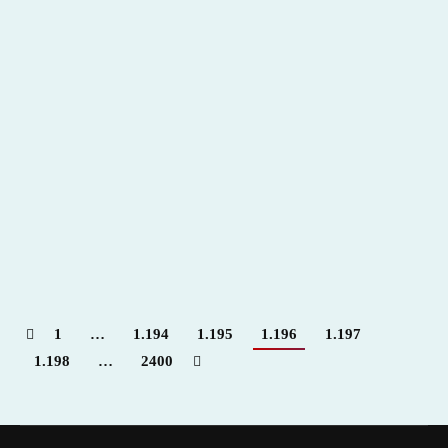
El Dr. Márquez lleva la solidaridad y la
tauromaquia a tierras africanas
2016
,
Hemeroteca
Por
Claudia Starchevich
12 enero, 2016
Informa
Fundación Juan José Márquez
1
…
1.194
1.195
1.196
1.197
1.198
…
2400