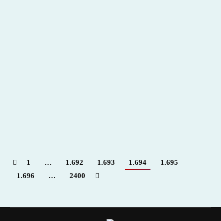
Ya esta fuerte la vaina
2012
,
Hemeroteca
Por
Claudia Starchevich
9 diciembre, 2012
Informa
desde Venezuela. Giovanni Cegarra
1
…
1.692
1.693
1.694
1.695
1.696
…
2400