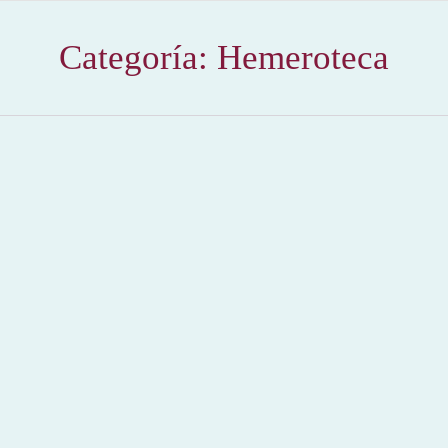
Categoría:
Hemeroteca
La Tauromaquia de Cayetano
2012
,
Hemeroteca
Por
Claudia Starchevich
10 diciembre, 2012