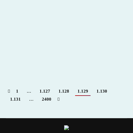
Link de la semana…
2016
,
Hemeroteca
Por
Claudia Starchevich
25 julio, 2016
Informa
C. Starchevich
1
…
1.127
1.128
1.129
1.130
1.131
…
2400