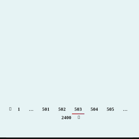
EL APARTADO – TERCERA CORRIDA / FERIA
DE SAN SEBASTIÁN 2022: De Justo – Colombo:
Un mano a mano que tiene su especial atención –
Para + info haz clic👆 🇪🇸
2022
,
Hemeroteca
Por
Claudia Starchevich
2 febrero, 2022
1
…
501
502
503
504
505
…
2400