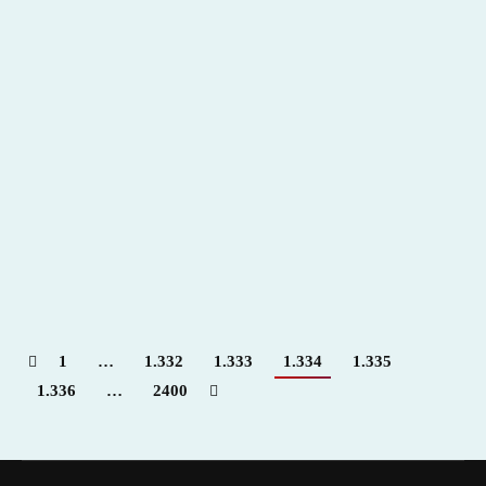
Taurino de Roquetas de Mar
2015
,
Hemeroteca
Por
Claudia Starchevich
23 febrero, 2015
1
…
1.332
1.333
1.334
1.335
1.336
…
2400