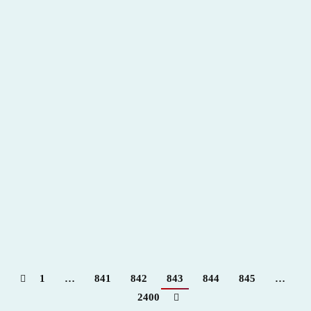
Grana y oro. Entrevista Alberto Lamelas
2019
,
Hemeroteca
Por
Claudia Starchevich
5 marzo, 2019
1
…
841
842
843
844
845
…
2400