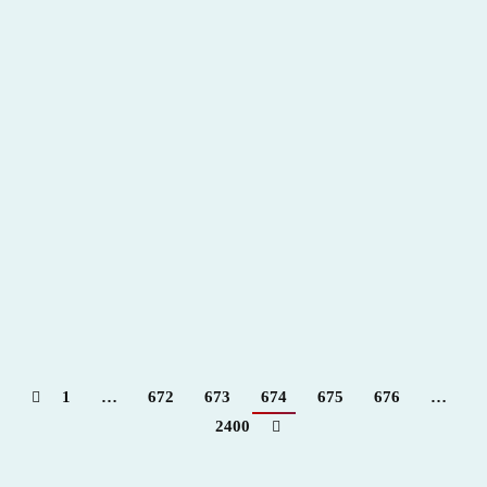
La Divisa Nº 481 – Para + info haz clic👆 🇪🇸
2020
,
Hemeroteca
Por
Claudia Starchevich
31 julio, 2020
http://www.ladivisa.es/file/download/12791
1
…
672
673
674
675
676
…
2400