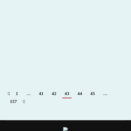
Copa Campogrande de faenas de campo 2015
2015
,
Hemeroteca
Por
Claudia Starchevich
20 septiembre, 2015
Informa
Campogrande Madrid
1
…
41
42
43
44
45
…
157