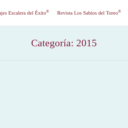
®
®
es Escalera del Éxito
Revista Los Sabios del Toreo
Categoría:
2015