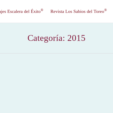
®
®
es Escalera del Éxito
Revista Los Sabios del Toreo
Categoría:
2015