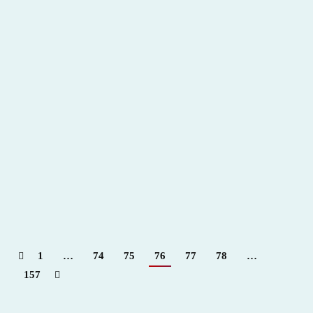
Toros en San Pablo 2015
2015
,
Hemeroteca
Por
Claudia Starchevich
24 junio, 2015
Informa
desde Perú. Miriam Herrera
1
…
74
75
76
77
78
…
157