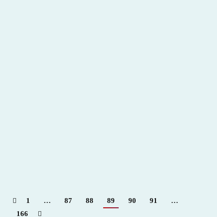
Ferias de Madrid 2013
2013
,
Hemeroteca
Por
Claudia Starchevich
15 junio, 2013
Informa
Real Fededración Taurina de España
1
…
87
88
89
90
91
…
166